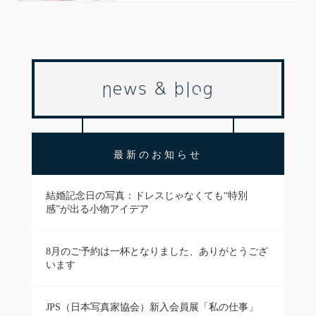
きませんが、自粛明けは赤ちゃん撮
影や家族写真のご相談を多く受けて
いるように思います。色々ございま
すが、大変ない時だからこそ、その
先のために…
news & blog
最新のお知らせ
結婚記念日の写真：ドレスじゃなくても“特別
感”が出る小物アイデア
8月のご予約は一杯となりました、ありがとうござ
います
JPS（日本写真家協会）新入会員展「私の仕事」