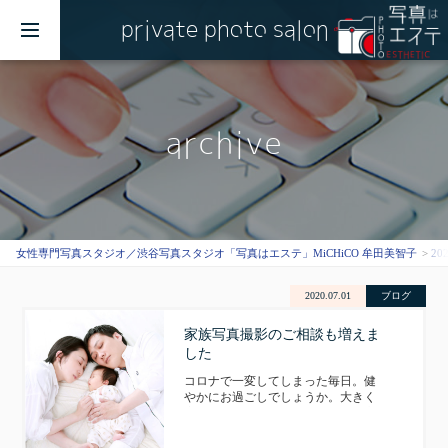
private photo salon
MENU
archive
女性専門写真スタジオ／渋谷写真スタジオ「写真はエステ」MiCHiCO 牟田美智子
20
2020.07.01
ブログ
家族写真撮影のご相談も増えま
した
コロナで一変してしまった毎日。健
やかにお過ごしでしょうか。大きく
変わってしまった毎日に、とても心
が追いついていけない…なんて不安
もありますよね。まだまだ油断はで