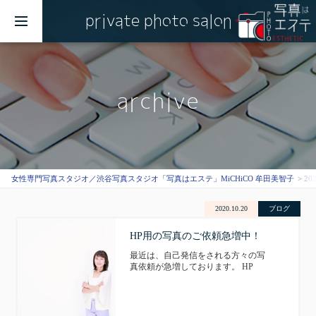
private photo salon
MENU
archive
女性専門写真スタジオ／渋谷写真スタジオ「写真はエステ」MiCHiCO 牟田美智子
20
2020.10.20
ブログ
HP用の写真のご依頼急増中！
最近は、自己発信をされる方々の写
真依頼が急増しております。 HP
用、SNS用、トップ画面にバナー写
真にチラシ作成まで。ただ、どんな
写真が良いのかわからない方もいら
っしゃいます。 そんな時は一緒に考