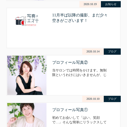
えましょ（笑）一つ一つ一緒に考え
2020.10.19
お知らせ
ながら、撮っていきましょう。そん
な撮影ができるサロンとなっ…
11月半ば以降の撮影、まだ少々
空きがございます！
2020.10.14
ブログ
プロフィール写真②
当サロンでは時間をかけます。無制
限というわけにはいきませんが、じ
っくり時間をかけて、リラックスで
きるよう、ゆっくり写真を撮ってい
きます。焦る必要はありませんよ。
ゆっくり、じっくり貴女の写真を撮
っていきましょう。 写真はエステ 牟
2020.10.10
ブログ
田美智子 MiCHiCO …
プロフィール写真①
初めてお会いして「はい、笑顔
で…」そんな簡単にリラックスして
写真が撮れるなら皆さん、悩まれた