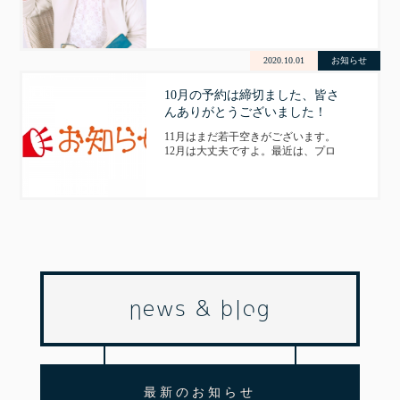
りはしませんよね（笑）リラックス
して、自然な笑顔になるには、皆さ
ん時間がかかります。なので、当サ
ロンでは時間をかけます（笑） 写真
2020.10.01
お知らせ
はエステ 牟田美智子 MiCHiCO …
10月の予約は締切ました、皆さ
んありがとうございました！
11月はまだ若干空きがございます。
12月は大丈夫ですよ。最近は、プロ
フィール写真や婚活写真なども特に
増えています。ゆっくりお話ししな
がら素敵な写真を撮っていきましょ
う。
news & blog
最新のお知らせ