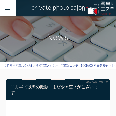
private photo salon
MENU
News
女性専門写真スタジオ／渋谷写真スタジオ「写真はエステ」MiCHiCO 牟田美智子
お
2020.10.19
お知らせ
11月半ば以降の撮影、まだ少々空きがございま
す！