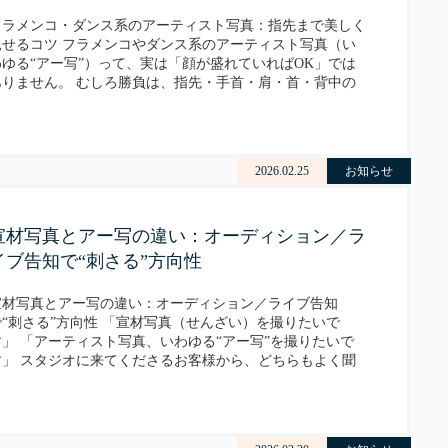
フラメンコ・ダンス系のアーティスト写真：指先まで美しく
見せるコツ フラメンコやダンス系のアーティスト写真（い
わゆる“アー写”）って、実は「顔が盛れていればOK」では
ありません。 むしろ勝負は、指先・手首・肩・首・背中の
ライン。ここが整うと、一気に“踊れる人”の説得力が出ま
。 渋…
2026.02.25
お知らせ
宣材写真とアー写の違い：オーディション／ラ
イブ告知で“刺さる”方向性
宣材写真とアー写の違い：オーディション／ライブ告知
で“刺さる”方向性 「宣材写真（せんざい）を撮りたいで
す」 「アーティスト写真、いわゆる“アー写”を撮りたいで
す」 スタジオに来てくださるお客様から、どちらもよく聞
く言葉です。似ているようで、実はこの2つ、目的がぜんぜ
ん違うんです…