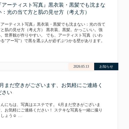
『アーティスト写真』黒衣装・黒髪でも沈まな
い：光の当て方と肌の見せ方（考え方）
『アーティスト写真』黒衣装・黒髪でも沈まない：光の当て
方と肌の見せ方（考え方） 黒衣装、黒髪。かっこいい。強
い。世界観が作りやすい。 でも、アーティスト写真（いわ
ゆる“アー写”）で黒を選ぶ人が必ずぶつかる壁があります。
「沈む」問題です。 黒は、光を吸います。背景が暗いと
輪…
2026.05.13
お知らせ
6月まだ空きがございます、お気軽にご連絡く
ださい
こんにちは、写真はエステです。 6月まだ空きがございま
す、お気軽にご連絡ください！ ステキな写真を一緒に撮り
しょう☺️ …