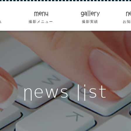
menu
gallery
n
れ
撮影メニュー
撮影実績
お知
news list