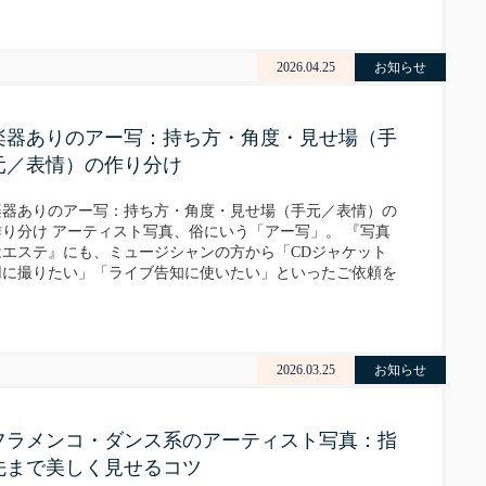
2026.04.25
お知らせ
楽器ありのアー写：持ち方・角度・見せ場（手
元／表情）の作り分け
楽器ありのアー写：持ち方・角度・見せ場（手元／表情）の
作り分け アーティスト写真、俗にいう「アー写」。 『写真
はエステ』にも、ミュージシャンの方から「CDジャケット
用に撮りたい」「ライブ告知に使いたい」といったご依頼を
よくいただきます。 楽器ありのアー写は、顔だけで勝負す
る写真と…
2026.03.25
お知らせ
フラメンコ・ダンス系のアーティスト写真：指
先まで美しく見せるコツ