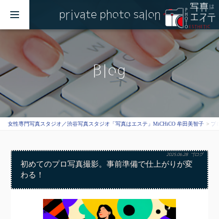
private photo salon
MENU
Blog
女性専門写真スタジオ／渋谷写真スタジオ「写真はエステ」MiCHiCO 牟田美智子
ブ
2025.06.28
ブログ
初めてのプロ写真撮影。事前準備で仕上がりが変
わる！