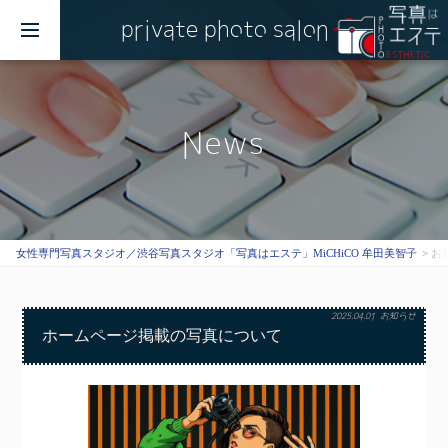
private photo salon
MENU
News
女性専門写真スタジオ／渋谷写真スタジオ「写真はエステ」MiCHiCO 牟田美智子
お
2025.04.01
お知らせ
ホームページ掲載の写真について