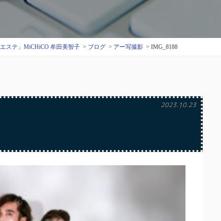
テ」MiCHiCO 牟田美智子
ブログ
アー写撮影
IMG_8188
2023.10.23