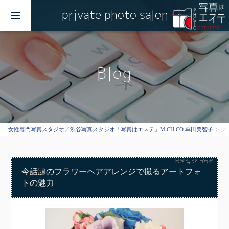
private photo salon
MENU
Blog
女性専門写真スタジオ／渋谷写真スタジオ「写真はエステ」MiCHiCO 牟田美智子
ブ
2025.04.03
ブログ
今話題のフラワーヘアアレンジで撮るアートフォ
トの魅力