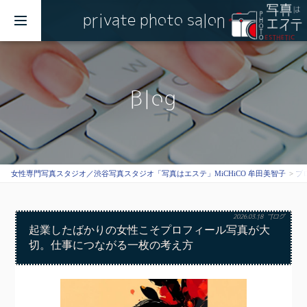
private photo salon
MENU
Blog
女性専門写真スタジオ／渋谷写真スタジオ「写真はエステ」MiCHiCO 牟田美智子
ブ
2026.03.18
ブログ
起業したばかりの女性こそプロフィール写真が大
切。仕事につながる一枚の考え方