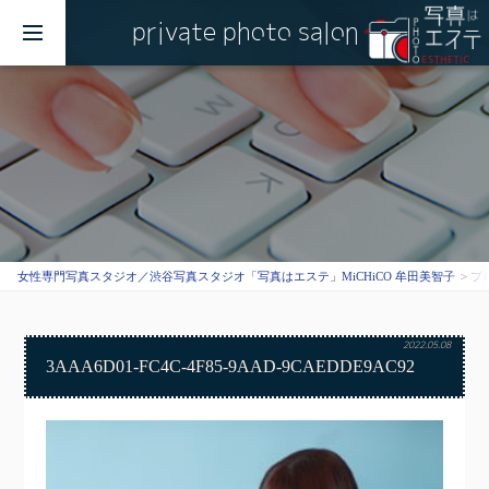
private photo salon
MENU
女性専門写真スタジオ／渋谷写真スタジオ「写真はエステ」MiCHiCO 牟田美智子
ブ
2022.05.08
3AAA6D01-FC4C-4F85-9AAD-9CAEDDE9AC92