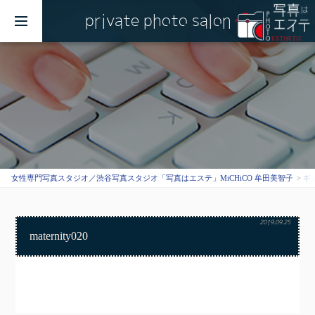
private photo salon
MENU
女性専門写真スタジオ／渋谷写真スタジオ「写真はエステ」MiCHiCO 牟田美智子
ギ
2019.09.25
maternity020