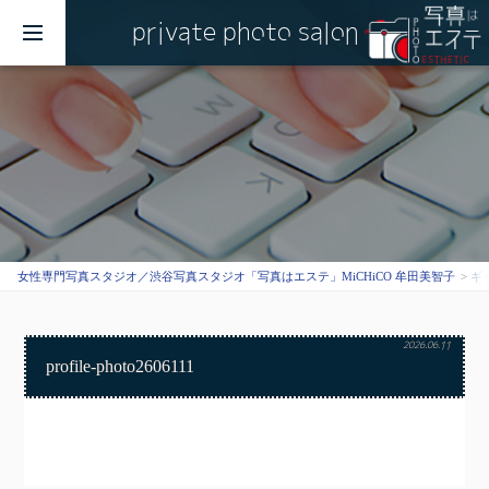
private photo salon
MENU
女性専門写真スタジオ／渋谷写真スタジオ「写真はエステ」MiCHiCO 牟田美智子
ギ
2026.06.11
profile-photo2606111