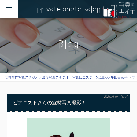
private photo salon
MENU
Blog
女性専門写真スタジオ／渋谷写真スタジオ「写真はエステ」MiCHiCO 牟田美智子
ブ
2021.06.19
ブログ
ピアニストさんの宣材写真撮影！