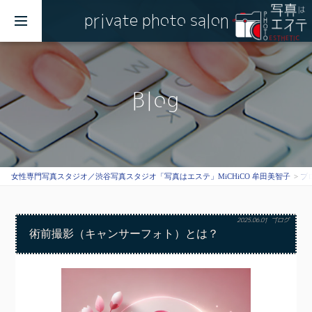
private photo salon
MENU
Blog
女性専門写真スタジオ／渋谷写真スタジオ「写真はエステ」MiCHiCO 牟田美智子
ブ
2025.06.01
ブログ
術前撮影（キャンサーフォト）とは？