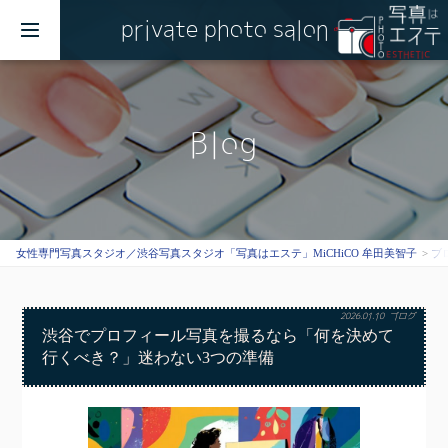
private photo salon
MENU
Blog
女性専門写真スタジオ／渋谷写真スタジオ「写真はエステ」MiCHiCO 牟田美智子
ブ
2026.01.10
ブログ
渋谷でプロフィール写真を撮るなら「何を決めて
行くべき？」迷わない3つの準備