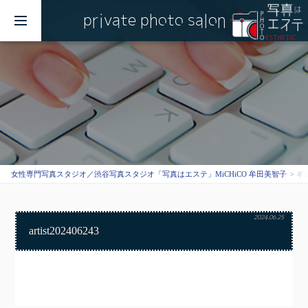
private photo salon
MENU
女性専門写真スタジオ／渋谷写真スタジオ「写真はエステ」MiCHiCO 牟田美智子
ギ
2024.06.25
artist202406243