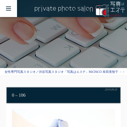
private photo salon
MENU
女性専門写真スタジオ／渋谷写真スタジオ「写真はエステ」MiCHiCO 牟田美智子
ギ
2019.09.25
0 – 106