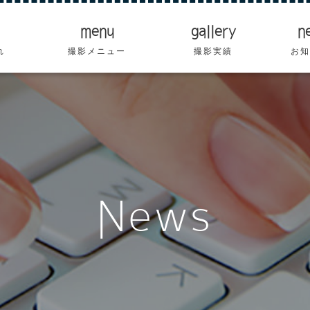
menu
gallery
n
れ
撮影メニュー
撮影実績
お知
News