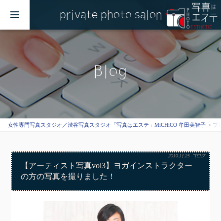
private photo salon
MENU
Blog
女性専門写真スタジオ／渋谷写真スタジオ「写真はエステ」MiCHiCO 牟田美智子
ブ
2019.11.25
ブログ
【アーティスト写真vol3】ヨガインストラクター
の方の写真を撮りました！