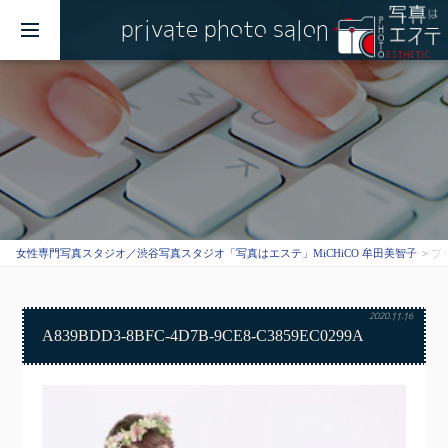
private photo salon
MENU
女性専門写真スタジオ／渋谷写真スタジオ「写真はエステ」MiCHiCO 牟田美智子
ブ
2020.11.16
A839BDD3-8BFC-4D7B-9CE8-C3859EC0299A