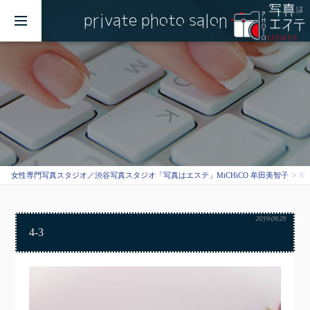
private photo salon
MENU
女性専門写真スタジオ／渋谷写真スタジオ「写真はエステ」MiCHiCO 牟田美智子
ギ
2019.09.25
4-3