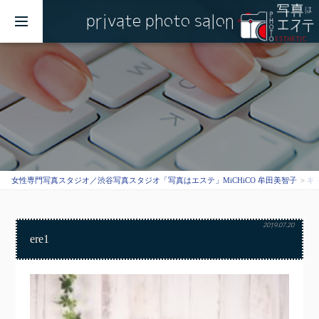
private photo salon
MENU
女性専門写真スタジオ／渋谷写真スタジオ「写真はエステ」MiCHiCO 牟田美智子
ギ
2019.07.20
ere1