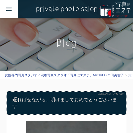
private photo salon
MENU
Blog
女性専門写真スタジオ／渋谷写真スタジオ「写真はエステ」MiCHiCO 牟田美智子
お
2023.01.21
お知らせ
遅ればせながら、明けましておめでとうございま
す