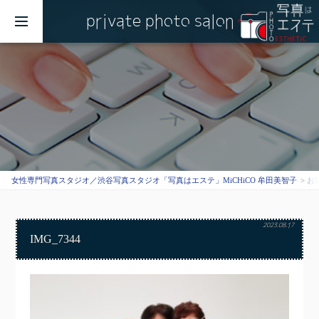
private photo salon
MENU
女性専門写真スタジオ／渋谷写真スタジオ「写真はエステ」MiCHiCO 牟田美智子
お
2023.08.17
IMG_7344